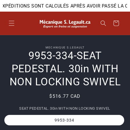
et
D'EXPÉDITIONS SONT CALCULÉS APRÈS AVOIR PASSÉ LA C
passer
au
contenu
Panier
Passer aux
MECANIQUE S.LEGAULT
informations
9953-334-SEAT
produits
PEDESTAL. 30in WITH
NON LOCKING SWIVEL
Prix
$516.77 CAD
habituel
SEAT PEDESTAL. 30in WITH NON LOCKING SWIVEL
9953-334