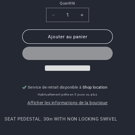
Quantité
Quantité
Réduire
Augmenter
la
la
quantité
quantité
de
de
Ajouter au panier
9953-
9953-
334-
334-
SEAT
SEAT
PEDESTAL.
PEDESTAL.
30in
30in
WITH
WITH
NON
NON
LOCKING
LOCKING
Service de retrait disponible à
Shop location
SWIVEL
SWIVEL
Habituellement prête en 5 jours ou plus
Afficher les informations de la boutique
SEAT PEDESTAL. 30in WITH NON LOCKING SWIVEL