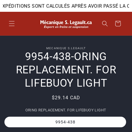
et
D'EXPÉDITIONS SONT CALCULÉS APRÈS AVOIR PASSÉ LA C
passer
au
contenu
Panier
Passer aux
MECANIQUE S.LEGAULT
informations
9954-438-ORING
produits
REPLACEMENT. FOR
LIFEBUOY LIGHT
Prix
$29.14 CAD
habituel
ORING REPLACEMENT. FOR LIFEBUOY LIGHT
9954-438