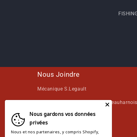
FISHIN
Nous Joindre
Mécanique S.Legault
42 Boulevard de Maple Grove, Beauharnoi
Nous gardons vos données
(450) 225-2886 (AUTO)
privées
Nous et nos partenaires, y compris Shopify,