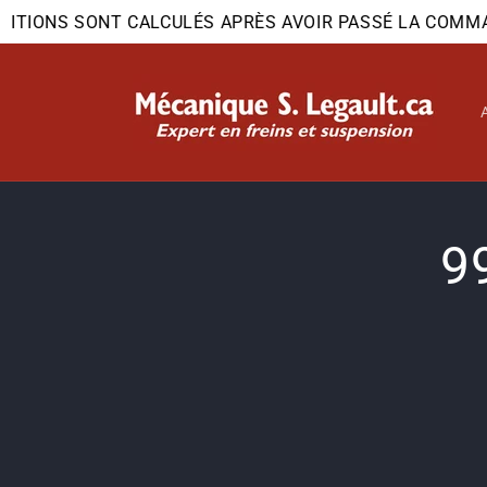
et
ITIONS SONT CALCULÉS APRÈS AVOIR PASSÉ LA COMMAND
passer
au
contenu
Passer
9
inform
produi