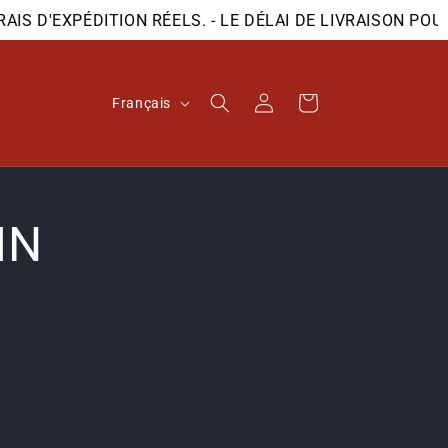
 D'EXPÉDITION RÉELS. - LE DÉLAI DE LIVRAISON POUR
L
Connexion
Panier
Français
a
n
g
IN
u
e