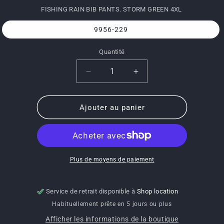
habituel
FISHING RAIN BIB PANTS. STORM GREEN 4XL
9956-229
Quantité
Quantité
Réduire
Augmenter
la
la
quantité
quantité
de
de
Ajouter au panier
9956-
9956-
229-
229-
FISHING
FISHING
RAIN
RAIN
BIB
BIB
Plus de moyens de paiement
PANTS.
PANTS.
STORM
STORM
GREEN
GREEN
Service de retrait disponible à
Shop location
4XL
4XL
Habituellement prête en 5 jours ou plus
Afficher les informations de la boutique