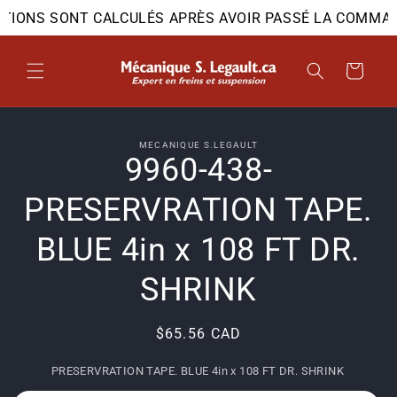
et
DITIONS SONT CALCULÉS APRÈS AVOIR PASSÉ LA COMMAN
passer
au
contenu
Panier
Passer aux
MECANIQUE S.LEGAULT
informations
9960-438-
produits
PRESERVRATION TAPE.
BLUE 4in x 108 FT DR.
SHRINK
Prix
$65.56 CAD
habituel
PRESERVRATION TAPE. BLUE 4in x 108 FT DR. SHRINK