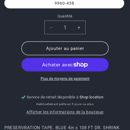
9960-438
Quantité
Quantité
Réduire
Augmenter
la
la
quantité
quantité
de
de
Ajouter au panier
9960-
9960-
438-
438-
PRESERVRATION
PRESERVRATION
TAPE.
TAPE.
BLUE
BLUE
Plus de moyens de paiement
4in
4in
x
x
108
108
Service de retrait disponible à
Shop location
FT
FT
Habituellement prête en 5 jours ou plus
DR.
DR.
Afficher les informations de la boutique
SHRINK
SHRINK
PRESERVRATION TAPE. BLUE 4in x 108 FT DR. SHRINK