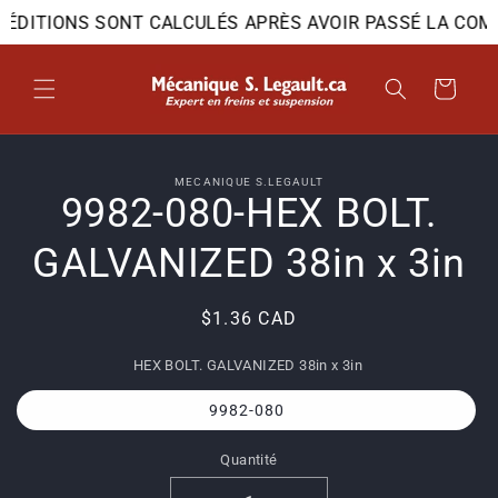
et
XPÉDITIONS SONT CALCULÉS APRÈS AVOIR PASSÉ LA COM
passer
au
contenu
Panier
Passer aux
MECANIQUE S.LEGAULT
informations
9982-080-HEX BOLT.
produits
GALVANIZED 38in x 3in
Prix
$1.36 CAD
habituel
HEX BOLT. GALVANIZED 38in x 3in
9982-080
Quantité