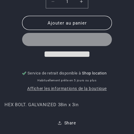
Quantité
Réduire
Augmenter
la
la
quantité
quantité
de
de
Ajouter au panier
9982-
9982-
080-
080-
HEX
HEX
BOLT.
BOLT.
GALVANIZED
GALVANIZED
38in
38in
x
x
3in
3in
Service de retrait disponible à
Shop location
Habituellement prête en 5 jours ou plus
Afficher les informations de la boutique
HEX BOLT. GALVANIZED 38in x 3in
Share