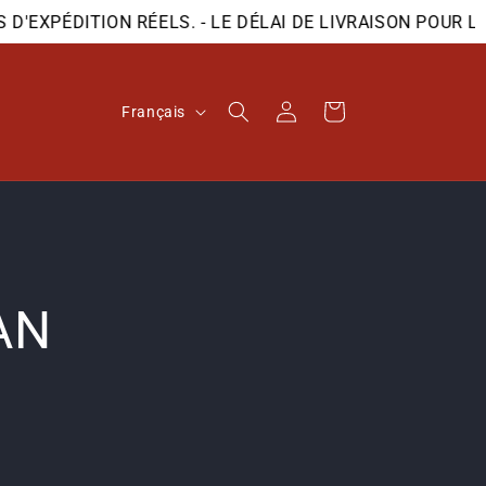
EXPÉDITION RÉELS. - LE DÉLAI DE LIVRAISON POUR LES
L
Connexion
Panier
Français
a
n
g
u
e
AN
6