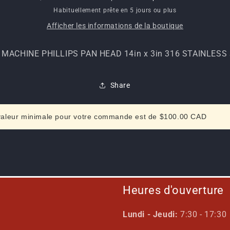
x
x
Habituellement prête en 5 jours ou plus
3in
3in
Afficher les informations de la boutique
316
316
STAINLESS
STAINLESS
STEEL
STEEL
 MACHINE PHILLIPS PAN HEAD 14in x 3in 316 STAINLESS
Share
valeur minimale pour votre commande est de $100.00 CAD
Heures d'ouverture
Lundi - Jeudi:
7:30 - 17:30