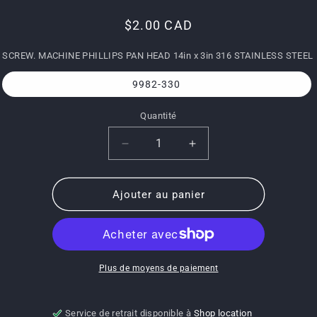
Prix
$2.00 CAD
habituel
SCREW. MACHINE PHILLIPS PAN HEAD 14in x 3in 316 STAINLESS STEEL
9982-330
Quantité
Quantité
Réduire
Augmenter
la
la
quantité
quantité
de
de
Ajouter au panier
9982-
9982-
330-
330-
SCREW.
SCREW.
MACHINE
MACHINE
PHILLIPS
PHILLIPS
Plus de moyens de paiement
PAN
PAN
HEAD
HEAD
14in
14in
Service de retrait disponible à
Shop location