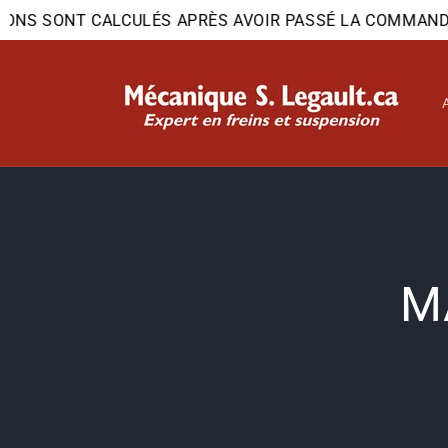
et
ONS SONT CALCULÉS APRÈS AVOIR PASSÉ LA COMMANDE. V
passer
au
contenu
Passer
inform
produi
M