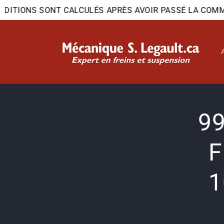
et
DITIONS SONT CALCULÉS APRÈS AVOIR PASSÉ LA COMMAN
passer
au
contenu
Passer
9
inform
produi
F
1