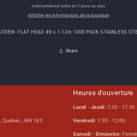
1-
1-
Habituellement prête en 5 jours ou plus
12in
12in
Afficher les informations de la boutique
1000
1000
PACK
PACK
STAINLESS
STAINLESS
CREW. FLAT HEAD #8 x 1-12in 1000 PACK STAINLESS ST
STEEL
STEEL
Share
Heures d'ouverture
Lundi - Jeudi:
7:30 - 17:30
s, Québec, J6N 1K3
Vendredi:
7:30 - 12:00
Samedi - Dimanche:
Fermé