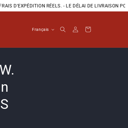
S D'EXPÉDITION RÉELS. - LE DÉLAI DE LIVRAISON POUR
L
Connexion
Panier
Français
a
n
g
W.
u
e
in
SS