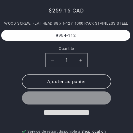
Prix
$259.16 CAD
habituel
WOOD SCREW. FLAT HEAD #8 x 1-12in 1000 PACK STAINLESS STEEL
9984-112
Quantité
Quantité
Réduire
Augmenter
la
la
quantité
quantité
de
de
Ajouter au panier
9984-
9984-
112-
112-
WOOD
WOOD
SCREW.
SCREW.
FLAT
FLAT
HEAD
HEAD
#8
#8
x
x
Service de retrait disponible à
Shop location