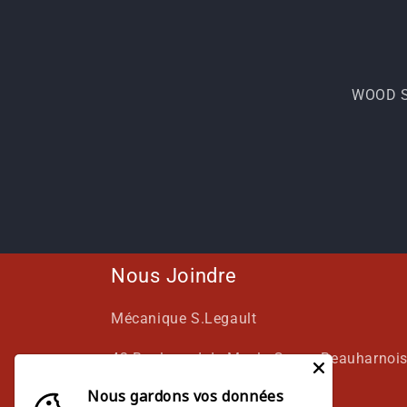
WOOD S
Nous Joindre
Mécanique S.Legault
42 Boulevard de Maple Grove, Beauharnoi
Nous gardons vos données
(450) 225-2886 (AUTO)